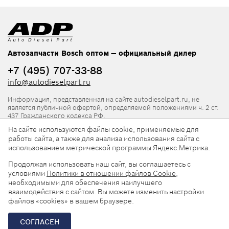
Автозапчасти Bosch оптом — официальный дилер
+7 (495) 707-33-88
info@autodieselpart.ru
Информация, представленная на сайте autodieselpart.ru, не
является публичной офертой, определяемой положениями ч. 2 ст.
437 Гражданского кодекса РФ.
На сайте используются файлы cookie, применяемые для
Нормативная документация
работы сайта, а также для анализа использования сайта с
использованием метрической программы Яндекс.Метрика.
ADP в социальных сетях
Продолжая использовать наш сайт, вы соглашаетесь с
условиями
Политики в отношении файлов Cookie
,
необходимыми для обеспечения наилучшего
взаимодействия с сайтом. Вы можете изменить настройки
файлов «cookies» в вашем браузере.
© 2026, ООО «АвтоДизельПарт». Все права защищены.
СОГЛАСЕН
Разработка сайта —
«Askaron Systems»