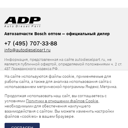
Автозапчасти Bosch оптом — официальный дилер
+7 (495) 707-33-88
info@autodieselpart.ru
Информация, представленная на сайте autodieselpart.ru, не
является публичной офертой, определяемой положениями ч. 2 ст.
437 Гражданского кодекса РФ.
На сайте используются файлы cookie, применяемые для
Нормативная документация
работы сайта, а также для анализа использования сайта с
использованием метрической программы Яндекс.Метрика.
ADP в социальных сетях
Продолжая использовать наш сайт, вы соглашаетесь с
условиями
Политики в отношении файлов Cookie
,
необходимыми для обеспечения наилучшего
взаимодействия с сайтом. Вы можете изменить настройки
файлов «cookies» в вашем браузере.
© 2026, ООО «АвтоДизельПарт». Все права защищены.