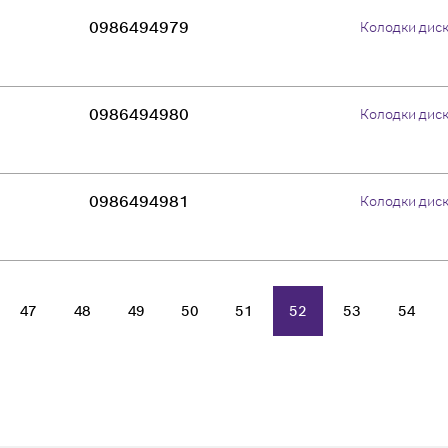
0986494979
Колодки дис
0986494980
Колодки дис
0986494981
Колодки дис
47
48
49
50
51
52
53
54