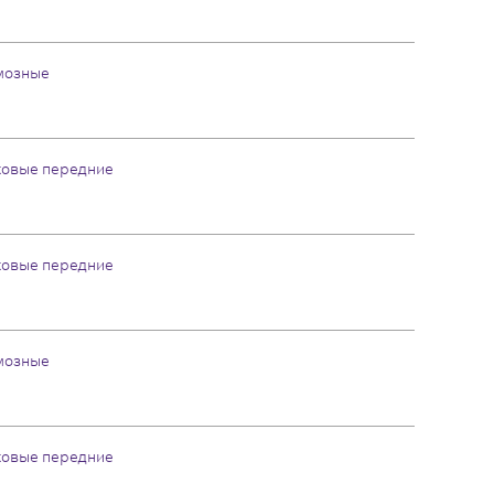
мозные
ковые передние
ковые передние
мозные
ковые передние