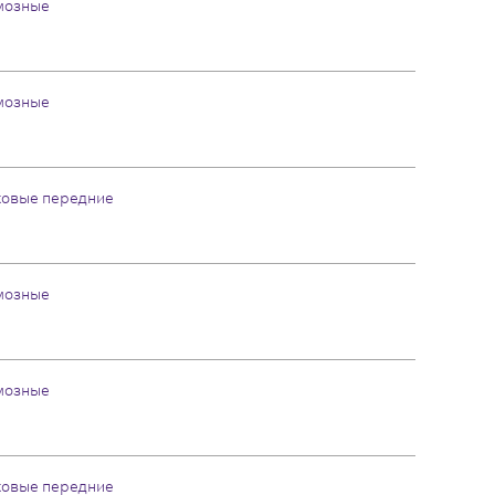
мозные
мозные
ковые передние
мозные
мозные
ковые передние