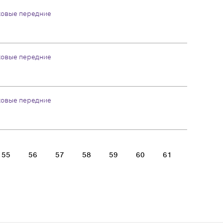
ковые передние
ковые передние
ковые передние
55
56
57
58
59
60
61