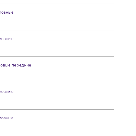
мозные
мозные
ковые передние
мозные
мозные