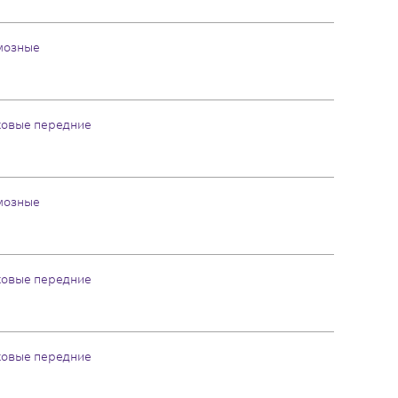
мозные
ковые передние
мозные
ковые передние
ковые передние