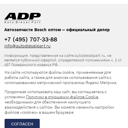
Автозапчасти Bosch оптом — официальный дилер
+7 (495) 707-33-88
info@autodieselpart.ru
Информация, представленная на сайте autodieselpart.ru, не
является публичной офертой, определяемой положениями ч. 2 ст.
437 Гражданского кодекса РФ.
На сайте используются файлы cookie, применяемые для
Нормативная документация
работы сайта, а также для анализа использования сайта с
использованием метрической программы Яндекс.Метрика.
ADP в социальных сетях
Продолжая использовать наш сайт, вы соглашаетесь с
условиями
Политики в отношении файлов Cookie
,
необходимыми для обеспечения наилучшего
взаимодействия с сайтом. Вы можете изменить настройки
файлов «cookies» в вашем браузере.
© 2026, ООО «АвтоДизельПарт». Все права защищены.
СОГЛАСЕН
Разработка сайта —
«Askaron Systems»