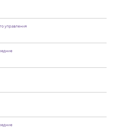
го управления
редние
редние