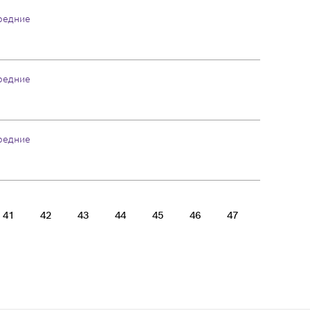
редние
редние
редние
41
42
43
44
45
46
47