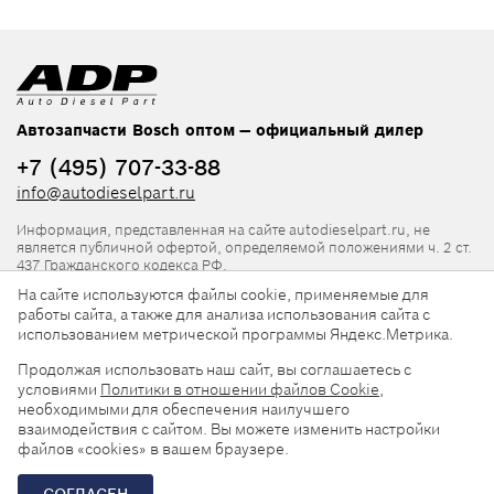
Автозапчасти Bosch оптом — официальный дилер
+7 (495) 707-33-88
info@autodieselpart.ru
Информация, представленная на сайте autodieselpart.ru, не
является публичной офертой, определяемой положениями ч. 2 ст.
437 Гражданского кодекса РФ.
На сайте используются файлы cookie, применяемые для
Нормативная документация
работы сайта, а также для анализа использования сайта с
использованием метрической программы Яндекс.Метрика.
ADP в социальных сетях
Продолжая использовать наш сайт, вы соглашаетесь с
условиями
Политики в отношении файлов Cookie
,
необходимыми для обеспечения наилучшего
взаимодействия с сайтом. Вы можете изменить настройки
файлов «cookies» в вашем браузере.
© 2026, ООО «АвтоДизельПарт». Все права защищены.