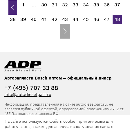
1
...
30
31
32
33
34
35
36
37
38
39
40
41
42
43
44
45
46
47
48
Автозапчасти Bosch оптом — официальный дилер
+7 (495) 707-33-88
info@autodieselpart.ru
Информация, представленная на сайте autodieselpart.ru, не
является публичной офертой, определяемой положениями ч. 2 ст.
437 Гражданского кодекса РФ.
На сайте используются файлы cookie, применяемые для
Нормативная документация
работы сайта, а также для анализа использования сайта с