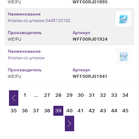
WEIFU
WFF00RJ01895
Наименование
Клапан со штоком 0445120102
Производитель
Артикул
WEIFU
WFF00RJ01924
Наименование
Клапан со штоком
Производитель
Артикул
WEIFU
WFF00RJ01941
1
...
27
28
29
30
31
32
33
34
35
36
37
38
39
40
41
42
43
44
45