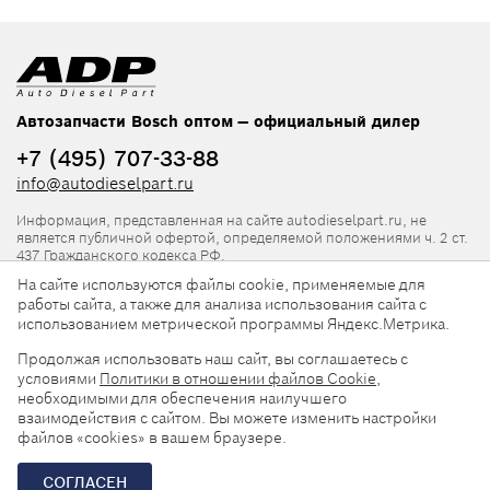
Автозапчасти Bosch оптом — официальный дилер
+7 (495) 707-33-88
info@autodieselpart.ru
Информация, представленная на сайте autodieselpart.ru, не
является публичной офертой, определяемой положениями ч. 2 ст.
437 Гражданского кодекса РФ.
На сайте используются файлы cookie, применяемые для
Нормативная документация
работы сайта, а также для анализа использования сайта с
использованием метрической программы Яндекс.Метрика.
ADP в социальных сетях
Продолжая использовать наш сайт, вы соглашаетесь с
условиями
Политики в отношении файлов Cookie
,
необходимыми для обеспечения наилучшего
взаимодействия с сайтом. Вы можете изменить настройки
файлов «cookies» в вашем браузере.
© 2026, ООО «АвтоДизельПарт». Все права защищены.
СОГЛАСЕН
Разработка сайта —
«Askaron Systems»