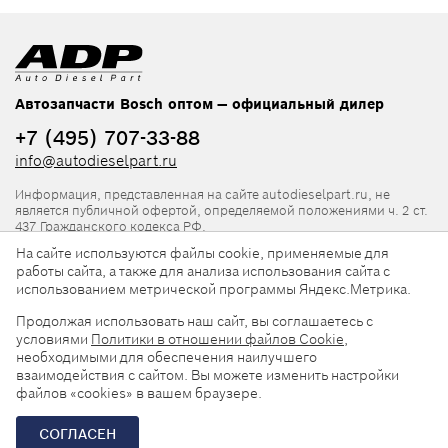
Автозапчасти Bosch оптом — официальный дилер
+7 (495) 707-33-88
info@autodieselpart.ru
Информация, представленная на сайте autodieselpart.ru, не
является публичной офертой, определяемой положениями ч. 2 ст.
437 Гражданского кодекса РФ.
На сайте используются файлы cookie, применяемые для
Нормативная документация
работы сайта, а также для анализа использования сайта с
использованием метрической программы Яндекс.Метрика.
ADP в социальных сетях
Продолжая использовать наш сайт, вы соглашаетесь с
условиями
Политики в отношении файлов Cookie
,
необходимыми для обеспечения наилучшего
взаимодействия с сайтом. Вы можете изменить настройки
файлов «cookies» в вашем браузере.
© 2026, ООО «АвтоДизельПарт». Все права защищены.
СОГЛАСЕН
Разработка сайта —
«Askaron Systems»