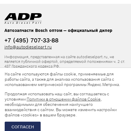
Автозапчасти Bosch оптом — официальный дилер
+7 (495) 707-33-88
info@autodieselpart.ru
Информация, представленная на сайте autodieselpart.ru, не
является публичной офертой, определяемой положениями ч. 2 ст.
437 Гражданского кодекса РФ.
На сайте используются файлы cookie, применяемые для
Нормативная документация
работы сайта, а также для анализа использования сайта с
использованием метрической программы Яндекс.Метрика.
ADP в социальных сетях
Продолжая использовать наш сайт, вы соглашаетесь с
условиями
Политики в отношении файлов Cookie
,
необходимыми для обеспечения наилучшего
взаимодействия с сайтом. Вы можете изменить настройки
файлов «cookies» в вашем браузере.
© 2026, ООО «АвтоДизельПарт». Все права защищены.
СОГЛАСЕН
Разработка сайта —
«Askaron Systems»