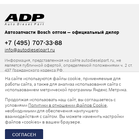
Автозапчасти Bosch оптом — официальный дилер
+7 (495) 707-33-88
info@autodieselpart.ru
Информация, представленная на сайте autodieselpart.ru, не
является публичной офертой, определяемой положениями ч. 2 ст.
437 Гражданского кодекса РФ.
На сайте используются файлы cookie, применяемые для
Нормативная документация
работы сайта, а также для анализа использования сайта с
использованием метрической программы Яндекс.Метрика.
ADP в социальных сетях
Продолжая использовать наш сайт, вы соглашаетесь с
условиями
Политики в отношении файлов Cookie
,
необходимыми для обеспечения наилучшего
взаимодействия с сайтом. Вы можете изменить настройки
файлов «cookies» в вашем браузере.
© 2026, ООО «АвтоДизельПарт». Все права защищены.
СОГЛАСЕН
Разработка сайта —
«Askaron Systems»