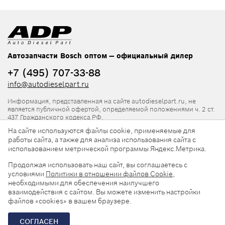
Автозапчасти Bosch оптом — официальный дилер
+7 (495) 707-33-88
info@autodieselpart.ru
Информация, представленная на сайте autodieselpart.ru, не
является публичной офертой, определяемой положениями ч. 2 ст.
437 Гражданского кодекса РФ.
На сайте используются файлы cookie, применяемые для
Нормативная документация
работы сайта, а также для анализа использования сайта с
использованием метрической программы Яндекс.Метрика.
ADP в социальных сетях
Продолжая использовать наш сайт, вы соглашаетесь с
условиями
Политики в отношении файлов Cookie
,
необходимыми для обеспечения наилучшего
взаимодействия с сайтом. Вы можете изменить настройки
файлов «cookies» в вашем браузере.
© 2026, ООО «АвтоДизельПарт». Все права защищены.
СОГЛАСЕН
Разработка сайта —
«Askaron Systems»