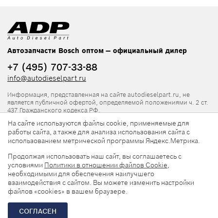
Автозапчасти Bosch оптом — официальный дилер
+7 (495) 707-33-88
info@autodieselpart.ru
Информация, представленная на сайте autodieselpart.ru, не
является публичной офертой, определяемой положениями ч. 2 ст.
437 Гражданского кодекса РФ.
На сайте используются файлы cookie, применяемые для
Нормативная документация
работы сайта, а также для анализа использования сайта с
использованием метрической программы Яндекс.Метрика.
ADP в социальных сетях
Продолжая использовать наш сайт, вы соглашаетесь с
условиями
Политики в отношении файлов Cookie
,
необходимыми для обеспечения наилучшего
взаимодействия с сайтом. Вы можете изменить настройки
файлов «cookies» в вашем браузере.
© 2026, ООО «АвтоДизельПарт». Все права защищены.
СОГЛАСЕН
Разработка сайта —
«Askaron Systems»