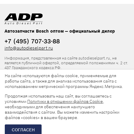
Автозапчасти Bosch оптом — официальный дилер
+7 (495) 707-33-88
info@autodieselpart.ru
Информация, представленная на сайте autodieselpart.ru, не
является публичной офертой, определяемой положениями ч. 2 ст.
437 Гражданского кодекса РФ.
На сайте используются файлы cookie, применяемые для
Нормативная документация
работы сайта, а также для анализа использования сайта с
использованием метрической программы Яндекс.Метрика.
ADP в социальных сетях
Продолжая использовать наш сайт, вы соглашаетесь с
условиями
Политики в отношении файлов Cookie
,
необходимыми для обеспечения наилучшего
взаимодействия с сайтом. Вы можете изменить настройки
файлов «cookies» в вашем браузере.
© 2026, ООО «АвтоДизельПарт». Все права защищены.
СОГЛАСЕН
Разработка сайта —
«Askaron Systems»