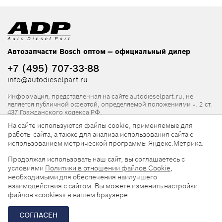
Автозапчасти Bosch оптом — официальный дилер
+7 (495) 707-33-88
info@autodieselpart.ru
Информация, представленная на сайте autodieselpart.ru, не
является публичной офертой, определяемой положениями ч. 2 ст.
437 Гражданского кодекса РФ.
На сайте используются файлы cookie, применяемые для
Нормативная документация
работы сайта, а также для анализа использования сайта с
использованием метрической программы Яндекс.Метрика.
ADP в социальных сетях
Продолжая использовать наш сайт, вы соглашаетесь с
условиями
Политики в отношении файлов Cookie
,
необходимыми для обеспечения наилучшего
взаимодействия с сайтом. Вы можете изменить настройки
файлов «cookies» в вашем браузере.
© 2026, ООО «АвтоДизельПарт». Все права защищены.
СОГЛАСЕН
Разработка сайта —
«Askaron Systems»