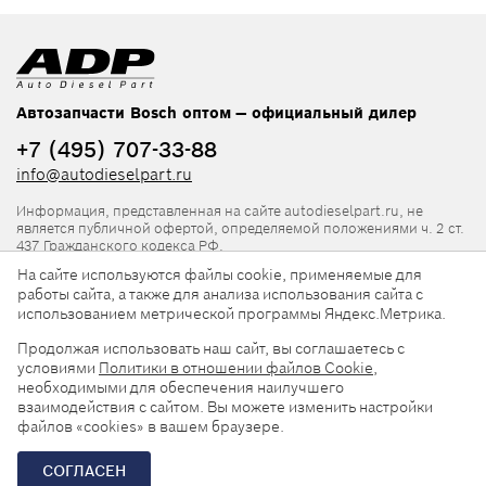
Автозапчасти Bosch оптом — официальный дилер
+7 (495) 707-33-88
info@autodieselpart.ru
Информация, представленная на сайте autodieselpart.ru, не
является публичной офертой, определяемой положениями ч. 2 ст.
437 Гражданского кодекса РФ.
На сайте используются файлы cookie, применяемые для
Нормативная документация
работы сайта, а также для анализа использования сайта с
использованием метрической программы Яндекс.Метрика.
ADP в социальных сетях
Продолжая использовать наш сайт, вы соглашаетесь с
условиями
Политики в отношении файлов Cookie
,
необходимыми для обеспечения наилучшего
взаимодействия с сайтом. Вы можете изменить настройки
файлов «cookies» в вашем браузере.
© 2026, ООО «АвтоДизельПарт». Все права защищены.
СОГЛАСЕН
Разработка сайта —
«Askaron Systems»