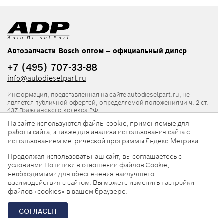
Автозапчасти Bosch оптом — официальный дилер
+7 (495) 707-33-88
info@autodieselpart.ru
Информация, представленная на сайте autodieselpart.ru, не
является публичной офертой, определяемой положениями ч. 2 ст.
437 Гражданского кодекса РФ.
На сайте используются файлы cookie, применяемые для
Нормативная документация
работы сайта, а также для анализа использования сайта с
использованием метрической программы Яндекс.Метрика.
ADP в социальных сетях
Продолжая использовать наш сайт, вы соглашаетесь с
условиями
Политики в отношении файлов Cookie
,
необходимыми для обеспечения наилучшего
взаимодействия с сайтом. Вы можете изменить настройки
файлов «cookies» в вашем браузере.
© 2026, ООО «АвтоДизельПарт». Все права защищены.
СОГЛАСЕН
Разработка сайта —
«Askaron Systems»