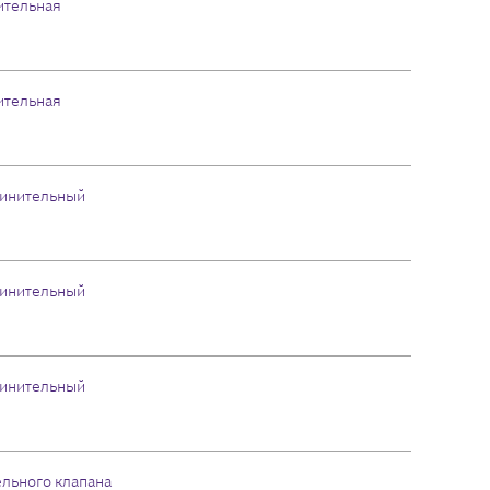
ительная
ительная
инительный
инительный
инительный
ельного клапана