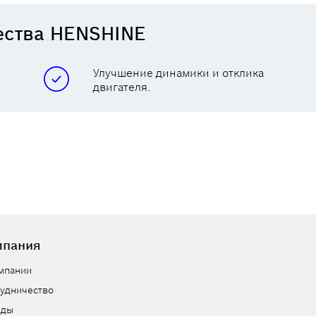
ества HENSHINE
Улучшение динамики и отклика
двигателя.
мпания
мпании
удничество
нды