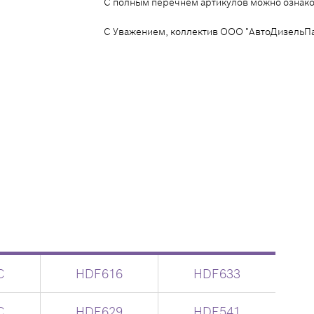
С полным перечнем артикулов можно ознако
С Уважением, коллектив ООО "АвтоДизельПа
C
HDF616
HDF633
C
HDF629
HDF541