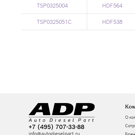
TSP0325004
HDF564
TSP0325051C
HDF538
Ко
О ко
+7 (495) 707-33-88
Сотр
info@autodieselpart.ru
Бре