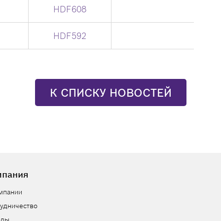
HDF608
HDF592
К СПИСКУ НОВОСТЕЙ
мпания
мпании
удничество
нды