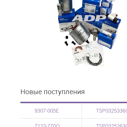
Новые поступления
9307-005E
TSP0325336
7123-770Q
TSP0325263