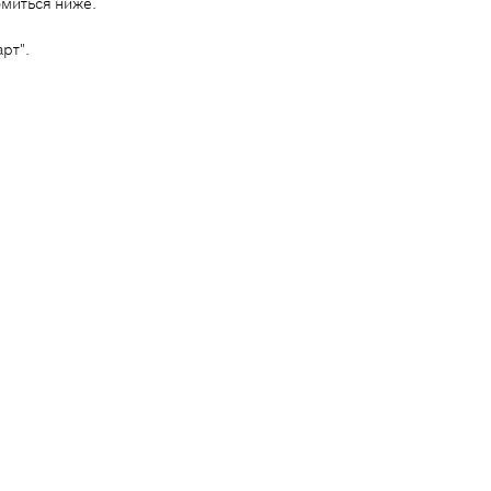
миться ниже.
рт".