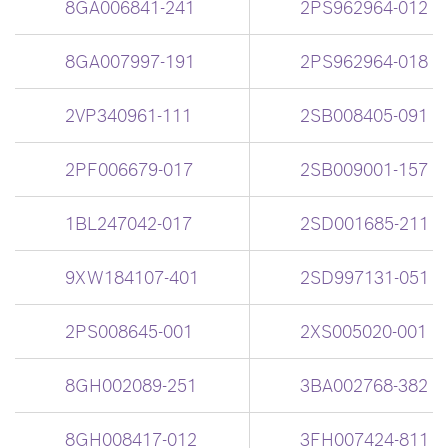
8GA006841-241
2PS962964-012
8GA007997-191
2PS962964-018
2VP340961-111
2SB008405-091
2PF006679-017
2SB009001-157
1BL247042-017
2SD001685-211
9XW184107-401
2SD997131-051
2PS008645-001
2XS005020-001
8GH002089-251
3BA002768-382
8GH008417-012
3FH007424-811