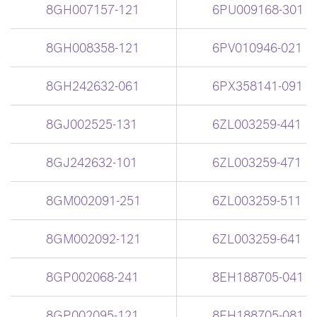
8GH007157-121
6PU009168-301
8GH008358-121
6PV010946-021
8GH242632-061
6PX358141-091
8GJ002525-131
6ZL003259-441
8GJ242632-101
6ZL003259-471
8GM002091-251
6ZL003259-511
8GM002092-121
6ZL003259-641
8GP002068-241
8EH188705-041
8GP002095-121
8EH188705-081