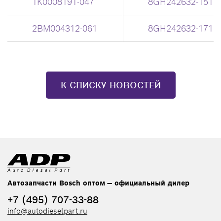
1K0008191-047
8GH242632-151
2BM004312-061
8GH242632-171
К СПИСКУ НОВОСТЕЙ
Автозапчасти Bosch оптом — официальный дилер
+7 (495) 707-33-88
info@autodieselpart.ru