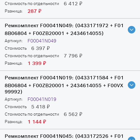
6 412
Стоимость по отдельности
₽
287
Разница:
₽
Ремкомплект F00041N049:
(0433171972 + F01
8B06804 + F00ZB20001 + 2434614055)
F00041N049
Артикул:
6 397
Стоимость
₽
7 796
Стоимость по отдельности
₽
1 399
Разница:
₽
Ремкомплект F00041N019:
(0433171584 + F01
8B06804 + F00ZB20001 + 2434614055 + F00VX
99992)
F00041N019
Артикул:
5 418
Стоимость
₽
6 562
Стоимость по отдельности
₽
1 144
Разница:
₽
Ремкомплект F00041N045:
(0433172526 + F01