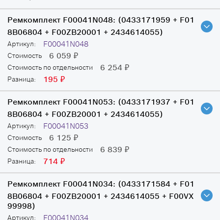
Ремкомплект F00041N048:
(0433171959 + F01
8B06804 + F00ZB20001 + 2434614055)
F00041N048
Артикул:
6 059
Стоимость
₽
6 254
Стоимость по отдельности
₽
195
Разница:
₽
Ремкомплект F00041N053:
(0433171937 + F01
8B06804 + F00ZB20001 + 2434614055)
F00041N053
Артикул:
6 125
Стоимость
₽
6 839
Стоимость по отдельности
₽
714
Разница:
₽
Ремкомплект F00041N034:
(0433171584 + F01
8B06804 + F00ZB20001 + 2434614055 + F00VX
99998)
F00041N034
Артикул: