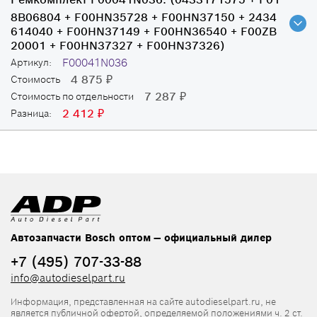
8B06804 + F00HN35728 + F00HN37150 + 2434
614040 + F00HN37149 + F00HN36540 + F00ZB
20001 + F00HN37327 + F00HN37326)
F00041N036
Артикул:
4 875
Стоимость
₽
7 287
Стоимость по отдельности
₽
2 412
Разница:
₽
Автозапчасти Bosch оптом — официальный дилер
+7 (495) 707-33-88
info@autodieselpart.ru
Информация, представленная на сайте autodieselpart.ru, не
является публичной офертой, определяемой положениями ч. 2 ст.