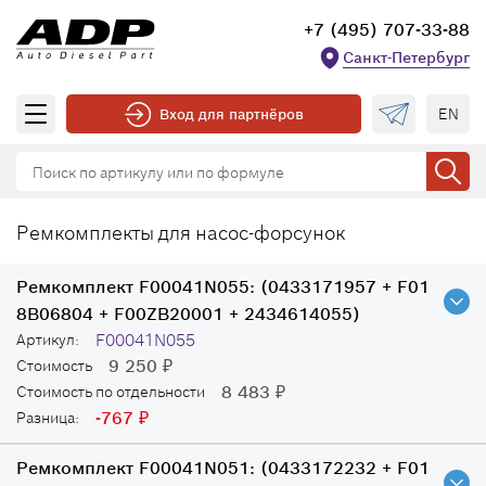
+7 (495) 707-33-88
Санкт-Петербург
EN
Вход для партнёров
Ремкомплекты для насос-форсунок
Ремкомплект F00041N055:
(0433171957 + F01
8B06804 + F00ZB20001 + 2434614055)
F00041N055
Артикул:
9 250
Стоимость
₽
8 483
Стоимость по отдельности
₽
-767
Разница:
₽
Ремкомплект F00041N051:
(0433172232 + F01