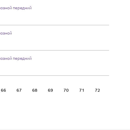
мозной передний
мозной
мозной передний
66
67
68
69
70
71
72