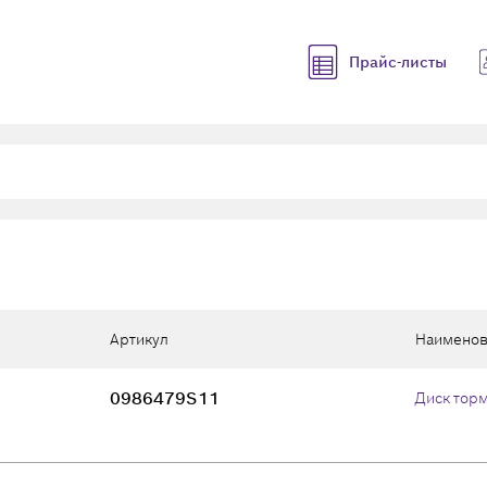
Прайс-листы
Артикул
Наименов
0986479S11
Диск тор