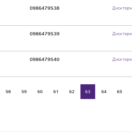
0986479S38
Диск тор
0986479S39
Диск тор
0986479S40
Диск тор
58
59
60
61
62
63
64
65