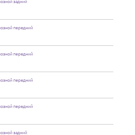
мозной задний
мозной передний
мозной передний
мозной передний
мозной передний
мозной задний