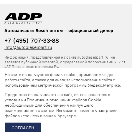
Автозапчасти Bosch оптом — официальный дилер
+7 (495) 707-33-88
info@autodieselpart.ru
Информация, представленная на сайте autodieselpart.ru, не
является публичной офертой, определяемой положениями ч. 2 ст.
437 Гражданского кодекса РФ.
На сайте используются файлы cookie, применяемые для
Нормативная документация
работы сайта, а также для анализа использования сайта с
использованием метрической программы Яндекс.Метрика.
ADP в социальных сетях
Продолжая использовать наш сайт, вы соглашаетесь с
условиями
Политики в отношении файлов Cookie
,
необходимыми для обеспечения наилучшего
взаимодействия с сайтом. Вы можете изменить настройки
файлов «cookies» в вашем браузере.
© 2026, ООО «АвтоДизельПарт». Все права защищены.
СОГЛАСЕН
Разработка сайта —
«Askaron Systems»