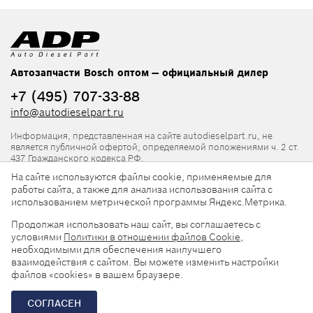
Автозапчасти Bosch оптом — официальный дилер
+7 (495) 707-33-88
info@autodieselpart.ru
Информация, представленная на сайте autodieselpart.ru, не
является публичной офертой, определяемой положениями ч. 2 ст.
437 Гражданского кодекса РФ.
На сайте используются файлы cookie, применяемые для
Нормативная документация
работы сайта, а также для анализа использования сайта с
использованием метрической программы Яндекс.Метрика.
ADP в социальных сетях
Продолжая использовать наш сайт, вы соглашаетесь с
условиями
Политики в отношении файлов Cookie
,
необходимыми для обеспечения наилучшего
взаимодействия с сайтом. Вы можете изменить настройки
файлов «cookies» в вашем браузере.
© 2026, ООО «АвтоДизельПарт». Все права защищены.
СОГЛАСЕН
Разработка сайта —
«Askaron Systems»