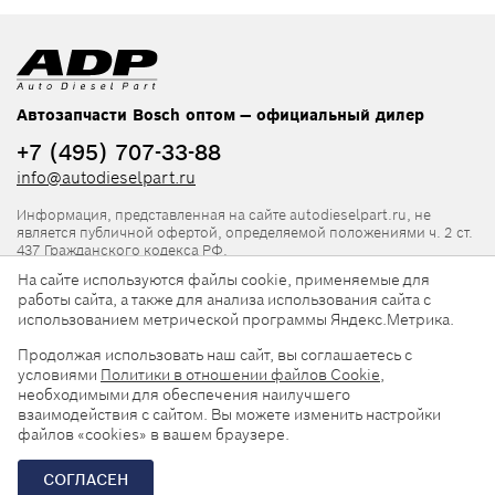
Автозапчасти Bosch оптом — официальный дилер
+7 (495) 707-33-88
info@autodieselpart.ru
Информация, представленная на сайте autodieselpart.ru, не
является публичной офертой, определяемой положениями ч. 2 ст.
437 Гражданского кодекса РФ.
На сайте используются файлы cookie, применяемые для
Нормативная документация
работы сайта, а также для анализа использования сайта с
использованием метрической программы Яндекс.Метрика.
ADP в социальных сетях
Продолжая использовать наш сайт, вы соглашаетесь с
условиями
Политики в отношении файлов Cookie
,
необходимыми для обеспечения наилучшего
взаимодействия с сайтом. Вы можете изменить настройки
файлов «cookies» в вашем браузере.
© 2026, ООО «АвтоДизельПарт». Все права защищены.
СОГЛАСЕН
Разработка сайта —
«Askaron Systems»