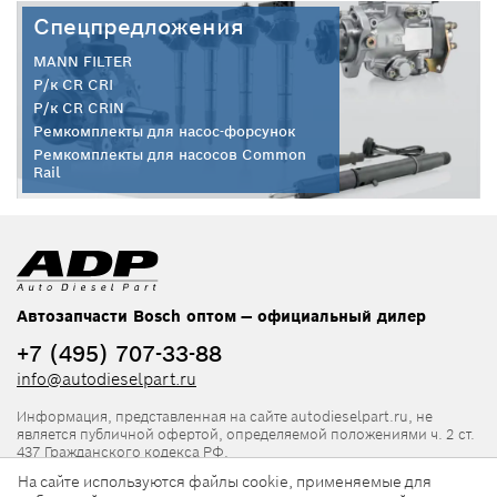
Спецпредложения
MANN FILTER
Р/к CR CRI
Р/к CR CRIN
Ремкомплекты для насос-форсунок
Ремкомплекты для насосов Common
Rail
Автозапчасти Bosch оптом — официальный дилер
+7 (495) 707-33-88
info@autodieselpart.ru
Информация, представленная на сайте autodieselpart.ru, не
является публичной офертой, определяемой положениями ч. 2 ст.
437 Гражданского кодекса РФ.
На сайте используются файлы cookie, применяемые для
Нормативная документация