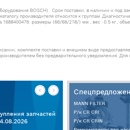
удование BOSCH) . Срок поставки: в наличии и под зака
 каталогу производителя относится к группам: Диагности
688400476: размеры (66/68/218/) мм., вес - 0.5 кг., объем
исании, комплекте поставки и внешнем виде предоставляе
производителем без предварительного уведомления. Для
Спецпредложе
MANN FILTER
Р/к CR CRI
упления запчастей
4.08.2026
Р/к CR CRIN
Ремкомплекты для нас