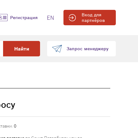
Вход для
EN
Регистрация
партнёров
Найти
Запрос менеджеру
росу
ставки:
0