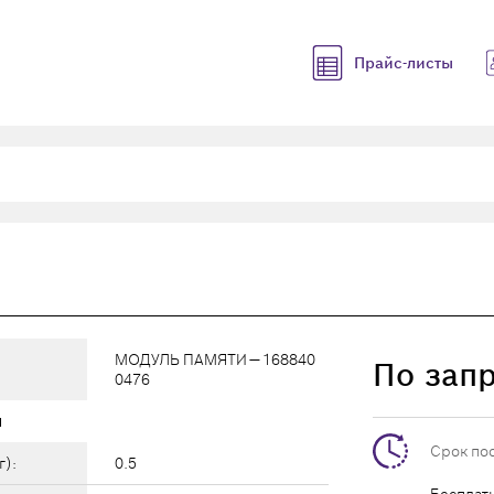
Прайс-листы
МОДУЛЬ ПАМЯТИ — 168840
По зап
0476
ы
Срок по
г):
0.5