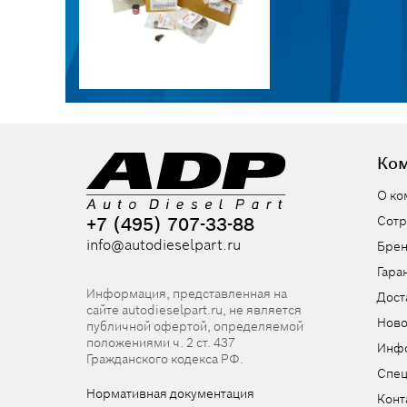
Ко
О ко
+7 (495) 707-33-88
Сотр
info@autodieselpart.ru
Бре
Гара
Информация, представленная на
Дост
сайте autodieselpart.ru, не является
Ново
публичной офертой, определяемой
положениями ч. 2 ст. 437
Инф
Гражданского кодекса РФ.
Спе
Нормативная документация
Конт