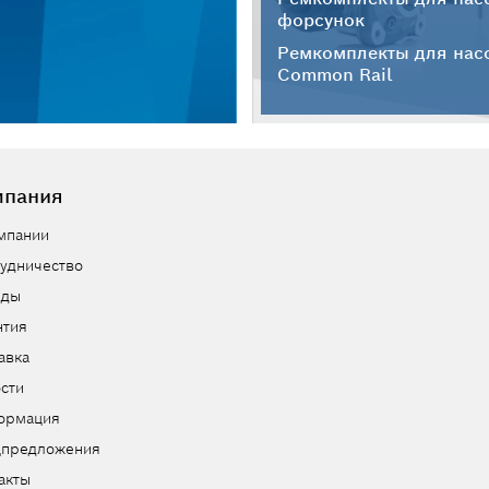
форсунок
Ремкомплекты для нас
Common Rail
мпания
мпании
удничество
нды
нтия
авка
сти
ормация
цпредложения
акты