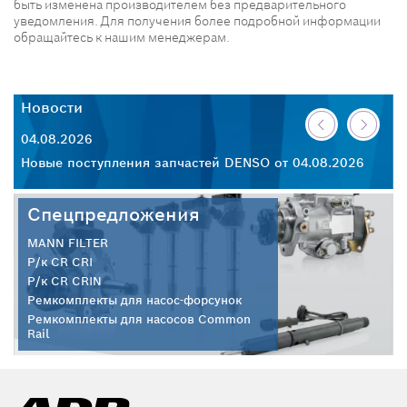
быть изменена производителем без предварительного
уведомления. Для получения более подробной информации
обращайтесь к нашим менеджерам.
Новости
Н
04.08.2026
30
26
Новые поступления запчастей DENSO от 04.08.2026
Но
Спецпредложения
MANN FILTER
Р/к CR CRI
Р/к CR CRIN
Ремкомплекты для насос-форсунок
Ремкомплекты для насосов Common
Rail