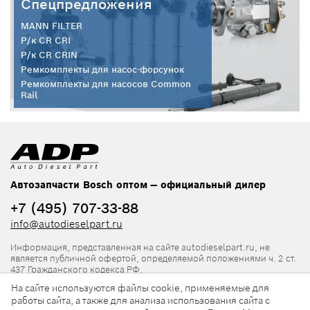
Спецпредложения
MANN FILTER
Р/к CR CRI
Р/к CR CRIN
Ремкомплекты для насос-форсунок
Ремкомплекты для насосов Common
Rail
Автозапчасти Bosch оптом — официальный дилер
+7 (495) 707-33-88
info@autodieselpart.ru
Информация, представленная на сайте autodieselpart.ru, не
является публичной офертой, определяемой положениями ч. 2 ст.
437 Гражданского кодекса РФ.
На сайте используются файлы cookie, применяемые для
Нормативная документация
работы сайта, а также для анализа использования сайта с