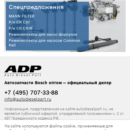
Спецпредложения
MANN FILTER
Р/к CR CRI
Р/к CR CRIN
Ремкомплекты для насос-форсунок
Ремкомплекты для насосов Common
Rail
Автозапчасти Bosch оптом — официальный дилер
+7 (495) 707-33-88
info@autodieselpart.ru
Информация, представленная на сайте autodieselpart.ru, не
является публичной офертой, определяемой положениями ч. 2 ст.
437 Гражданского кодекса РФ.
На сайте используются файлы cookie, применяемые для
Нормативная документация