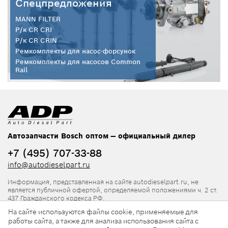
Спецпредложения
MANN FILTER
Р/к CR CRI
Р/к CR CRIN
Ремкомплекты для насос-форсунок
Ремкомплекты для насосов Common
Rail
Автозапчасти Bosch оптом — официальный дилер
+7 (495) 707-33-88
info@autodieselpart.ru
Информация, представленная на сайте autodieselpart.ru, не
является публичной офертой, определяемой положениями ч. 2 ст.
437 Гражданского кодекса РФ.
На сайте используются файлы cookie, применяемые для
Нормативная документация
работы сайта, а также для анализа использования сайта с