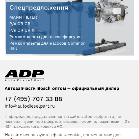
Спецпредложения
MANN FILTER
Р/к CR CRI
Р/к CR CRIN
Ремкомплекты для насос-форсунок
Ремкомплекты для насосов Common
Rail
Автозапчасти Bosch оптом — официальный дилер
+7 (495) 707-33-88
info@autodieselpart.ru
Информация, представленная на сайте autodieselpart.ru, не
является публичной офертой, определяемой положениями ч. 2 ст.
437 Гражданского кодекса РФ.
На сайте используются файлы cookie, применяемые для
Нормативная документация