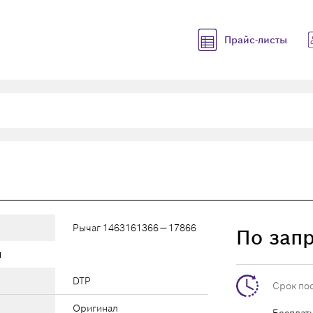
Прайс-листы
Рычаг 1463161366 — 17866
По зап
ы
DTP
Срок по
Оригинал