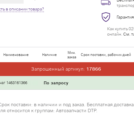
Бесплатн
транспо
ть в описании товара?
Гарантия
Как купить 02
онлайн.
См. т
Мин.
Наименование
Наличие
Срок поставки, рабочих дней
заказ
Запрошенный артикул:
17866
чаг 1463161366
По запросу
рок поставки: в наличии и под заказ. Бесплатная доставк
ля относится к группам: Автозапчасти DTP.