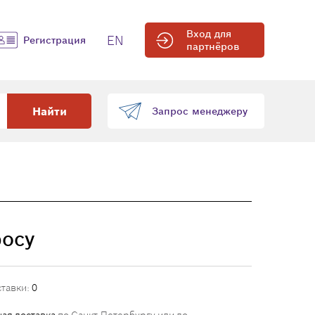
Вход для
EN
Регистрация
партнёров
Найти
Запрос менеджеру
росу
ставки:
0