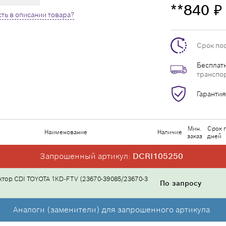
**840
₽
ть в описании товара?
Срок по
Бесплатн
транспо
Гарантия
Мин.
Срок 
Наименование
Наличие
заказ
дней
Запрошенный артикул:
DCRI105250
тор CDI TOYOTA 1KD-FTV (23670-39085/23670-3
По запросу
Аналоги (заменители) для запрошенного артикула