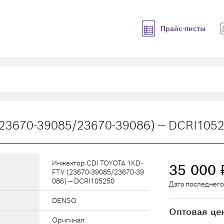
Прайс-листы
23670-39085/23670-39086) — DCRI105
Инжектор CDI TOYOTA 1KD-
35 000
FTV (23670-39085/23670-39
086) — DCRI105250
Дата последнего
DENSO
Оптовая це
Оригинал