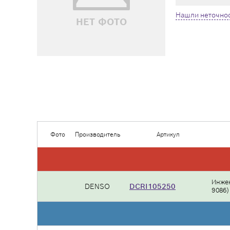
Нашли неточнос
НЕТ ФОТО
Фото
Производитель
Артикул
Инжек
DENSO
DCRI105250
9086)