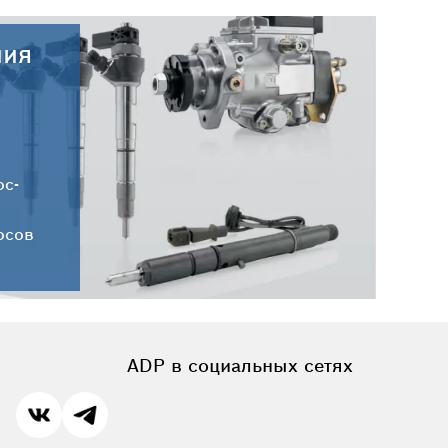
ния
28.07.2026
Новые поступления запчастей
DELPHI от 28.07.2026
ос-
осов
ADP в социальных сетях