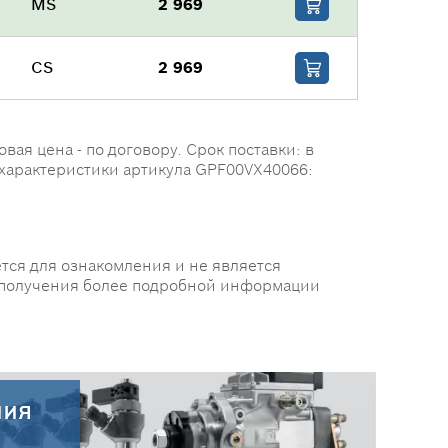
MS
2 969
CS
2 969
я цена - по договору. Срок поставки: в
 характеристики артикула GPF00VX40066:
тся для ознакомления и не является
 получения более подробной информации
ния
30.07.2026