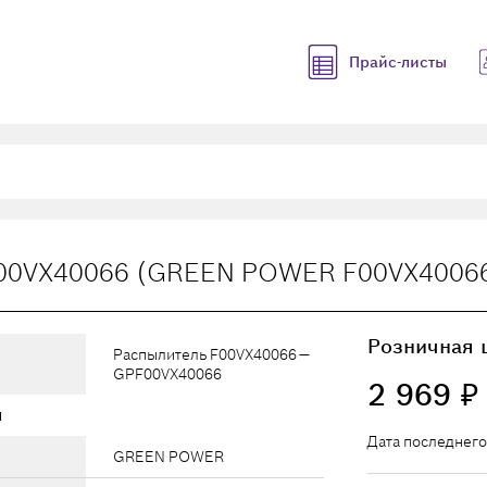
Прайс-листы
F00VX40066 (GREEN POWER F00VX4006
Розничная 
Распылитель F00VX40066 —
GPF00VX40066
2 969
₽
ы
Дата последнего
GREEN POWER