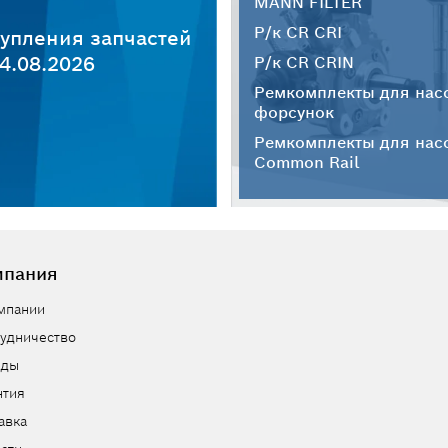
MANN FILTER
Р/к CR CRI
упления запчастей
4.08.2026
Р/к CR CRIN
Ремкомплекты для нас
форсунок
Ремкомплекты для нас
Common Rail
мпания
мпании
удничество
нды
нтия
авка