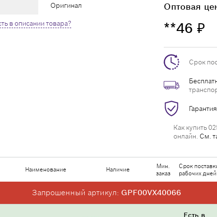
Оригинал
Оптовая це
ть в описании товара?
**46
₽
Срок по
Бесплатн
транспо
Гарантия
Как купить 02
онлайн.
См. т
Мин.
Срок поставк
Наименование
Наличие
заказ
рабочих дней
Запрошенный артикул:
GPF00VX40066
Есть в