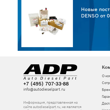
пчастей
Новые пост
6
DENSO от 0
Ко
О ко
+7 (495) 707-33-88
Сотр
info@autodieselpart.ru
Бре
Гара
Информация, представленная на
Дост
сайте autodieselpart.ru, не является