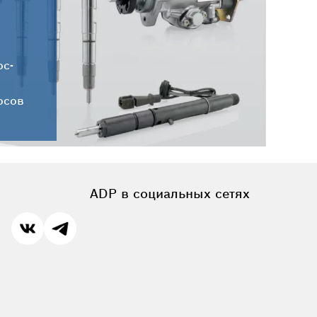
Новые поступления запчастей
HC-CARGO от 30.07.2026
ос-
осов
ADP в социальных сетях