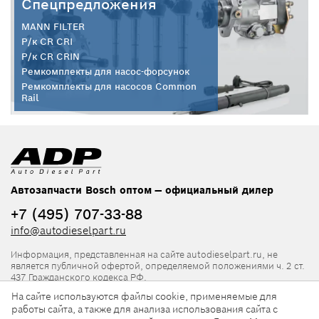
Спецпредложения
MANN FILTER
Р/к CR CRI
Р/к CR CRIN
Ремкомплекты для насос-форсунок
Ремкомплекты для насосов Common
Rail
Автозапчасти Bosch оптом — официальный дилер
+7 (495) 707-33-88
info@autodieselpart.ru
Информация, представленная на сайте autodieselpart.ru, не
является публичной офертой, определяемой положениями ч. 2 ст.
437 Гражданского кодекса РФ.
На сайте используются файлы cookie, применяемые для
Нормативная документация
работы сайта, а также для анализа использования сайта с